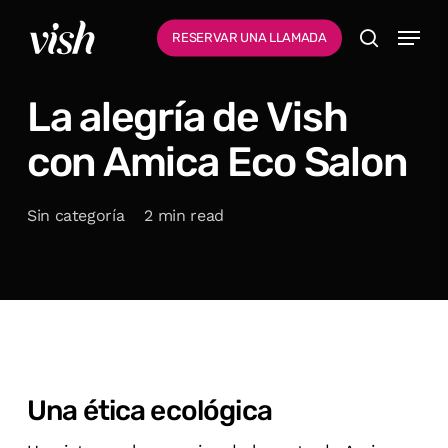
Ir
Menu
Menú
RESERVAR UNA LLAMADA
al
busque en
contenido
La alegría de Vish
principal
con Amica Eco Salon
Sin categoría
2 min read
Una ética ecológica