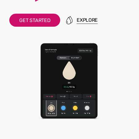
EXPLORE
G
E
T
S
T
A
R
T
E
D