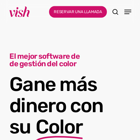
Ir
Menu
Menú
RESERVAR UNA LLAMADA
al
busque en
contenido
principal
El mejor software de
de gestión del color
Gane más
dinero con
su
Color