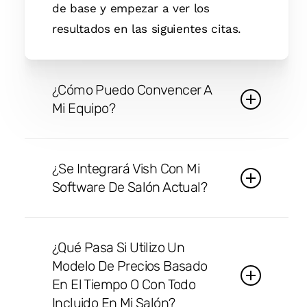
de base y empezar a ver los
resultados en las siguientes citas.
¿Cómo Puedo Convencer A
Mi Equipo?
Forme un equipo de campeones del
¿Se Integrará Vish Con Mi
cambio. Se trata de un grupo de tres
Software De Salón Actual?
a cinco estilistas a los que se
consideraría pioneros. Son los
Sí. Introducir los datos existentes es
empleados que liderarán la
¿Qué Pasa Si Utilizo Un
fácil. Simplemente exporte sus
implantación de nuevos procesos y
Modelo De Precios Basado
clientes existentes a un archivo .csv
sistemas en el salón.
En El Tiempo O Con Todo
e impórtelos con un par de clics.
Incluido En Mi Salón?