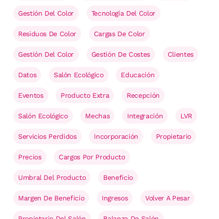
Gestión Del Color
Tecnología Del Color
Residuos De Color
Cargas De Color
Gestión Del Color
Gestión De Costes
Clientes
Datos
Salón Ecológico
Educación
Eventos
Producto Extra
Recepción
Salón Ecológico
Mechas
Integración
LVR
Servicios Perdidos
Incorporación
Propietario
Precios
Cargos Por Producto
Umbral Del Producto
Beneficio
Margen De Beneficio
Ingresos
Volver A Pesar
Propietario Del Salón
Balanza De Salón