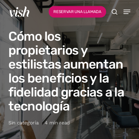
Ir
Menu
Menú
RESERVAR UNA LLAMADA
al
busque en
contenido
Cómo los
principal
propietarios y
estilistas aumentan
los beneficios y la
fidelidad gracias a la
tecnología
Sin categoría
4 min read