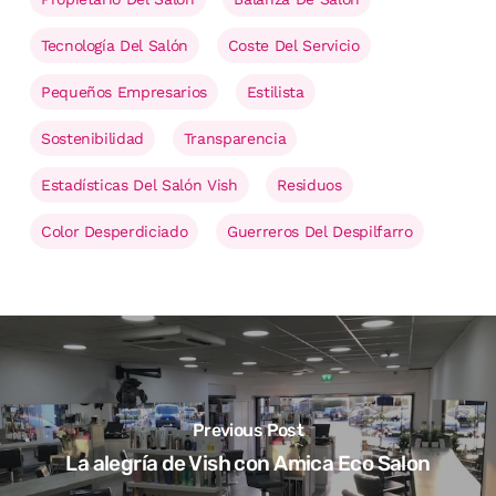
Tecnología Del Salón
Coste Del Servicio
Pequeños Empresarios
Estilista
Sostenibilidad
Transparencia
Estadísticas Del Salón Vish
Residuos
Color Desperdiciado
Guerreros Del Despilfarro
Previous Post
La alegría de Vish con Amica Eco Salon