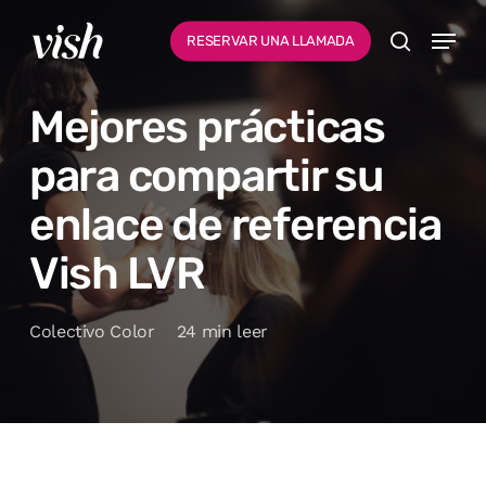
Ir
Menu
Menú
RESERVAR UNA LLAMADA
al
busque en
contenido
Mejores prácticas
principal
para compartir su
enlace de referencia
Vish LVR
Colectivo Color
24 min leer