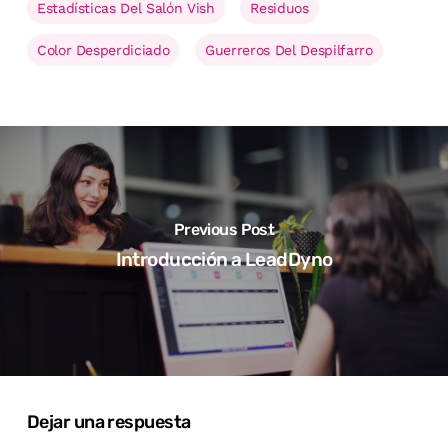
Estadísticas Del Salón Vish
Residuos
Color Desperdiciado
Guerreros Del Despilfarro
Previous Post
Introducción a LeadDyno
Dejar una respuesta