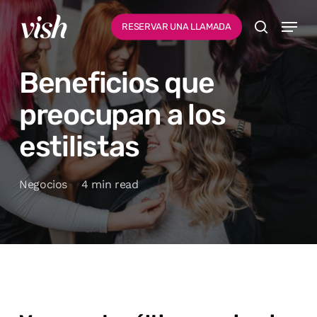
Ir
Menu
Menú
RESERVAR UNA LLAMADA
al
busque en
contenido
Beneficios que
principal
preocupan a los
estilistas
Negocios
4 min read